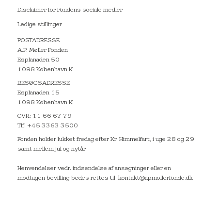
Disclaimer for Fondens sociale medier
Ledige stillinger
POSTADRESSE
A.P. Møller Fonden
Esplanaden 50
1098 København K
BESØGSADRESSE
Esplanaden 15
1098 København K
CVR: 11 66 67 79
Tlf: +45 3363 3500
Fonden holder lukket fredag efter Kr. Himmelfart, i uge 28 og 29
samt mellem jul og nytår.
Henvendelser vedr. indsendelse af ansøgninger eller en
modtagen bevilling bedes rettes til: kontakt@apmollerfonde.dk