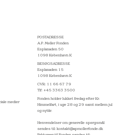
POSTADRESSE
A.P. Møller Fonden
Esplanaden 50
1098 København K
BESØGSADRESSE
Esplanaden 15
1098 København K
CVR: 11 66 67 79
Tlf: +45 3363 3500
Fonden holder lukket fredag efter Kr.
ciale medier
Himmelfart, i uge 28 og 29 samt mellem jul
og nytår.
Henvendelser om generelle spørgsmål
sendes til: kontakt@apmollerfonde.dk