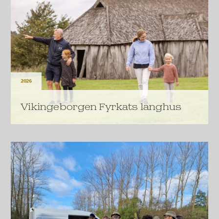
2026
Vikingeborgen Fyrkats langhus
Vikingeborgen Fyrkats karakteristiske langhus
fremtidssikres.
LÆS MERE