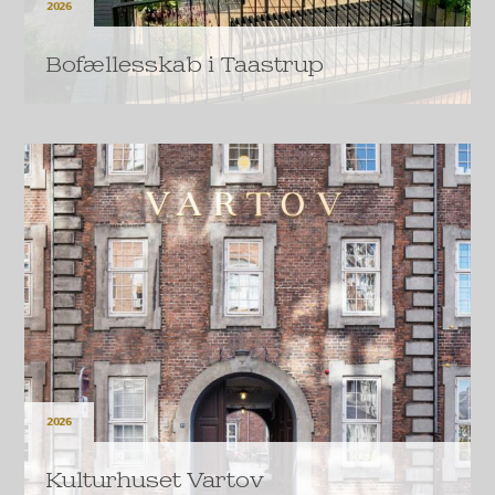
2026
Bofællesskab i Taastrup
Den A.P. Møllerske Støttefond har bevilget 25
millioner kroner til et nyt og moderne bofællesskab
for mennesker med handicap.
LÆS MERE
2026
Kulturhuset Vartov