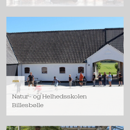
Foreningen Grundtvigsk Forum kan gå i gang med en
større ombygning af Vartov i København.
LÆS MERE
2026
Natur- og Helhedsskolen
Billesbølle
Billesbølle på Fyn har modtaget en donation på 19
millioner kroner fra A.P. Møller Fonden.