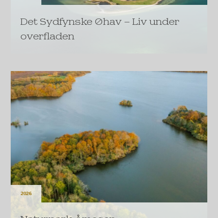
Det Sydfynske Øhav – Liv under
overfladen
Med en bevilling på 150 millioner kroner fra Den A.P.
Møllerske Støttefond igangsættes det formentlig
største sammenhængende marine
naturgenopretningsprojekt i Danmarkshistorien.
LÆS MERE
2026