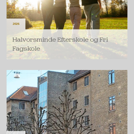
2026
Halvorsminde Efterskole og Fri
Fagskole
A.P. Møller Fonden donerer 30 millioner kroner til
modernisering og fremtidssikring af Halvorsminde
Efterskole og Fri Fagskole.
LÆS MERE