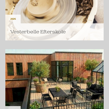
2026
Vesterbølle Efterskole
Den A.P. Møllerske Støttefond har bevilget 30
millioner kroner til at give Vesterbølle efterskole
moderne rammer for undervisningen i praktiske fag
og til fællesskabet.
LÆS MERE