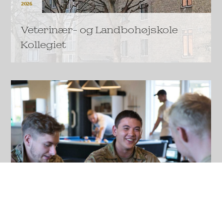
2026
Veterinær- og Landbohøjskole
Kollegiet
A.P. Møller Fonden har bevilget 68,4 millioner kroner
til historisk løft af Veterinær- og Landbohøjskole
Kollegiet.
LÆS MERE
2026