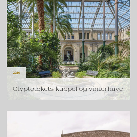
LÆS MERE
2026
Glyptotekets kuppel og vinterhave
Glyptoteket i København modtager 150 millioner
kroner fra A.P. Møller Fonden til at bevare og
fremtidssikre især Glyptotekets karakteristiske kuppel
og vinterhave.
LÆS MERE