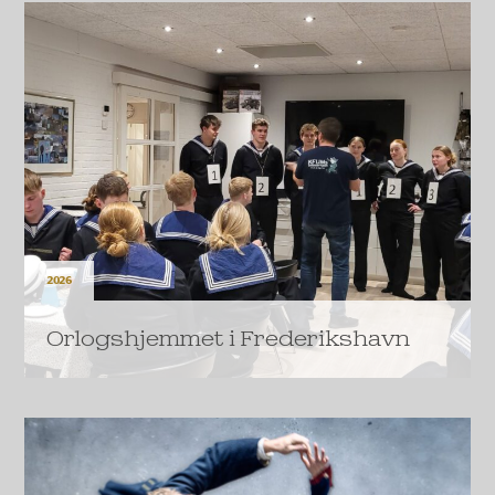
muligt for Danmarks Idrætsforbund at udvikle
outdoorcentre, som doneres til syv til ti kommuner
rundt i landet.
LÆS MERE
2026
Orlogshjemmet i Frederikshavn
KFUM’s Soldatermission har modtaget støtte til en
omfattende renovering og udvidelse af
orlogshjemmet i Frederikshavn.
LÆS MERE