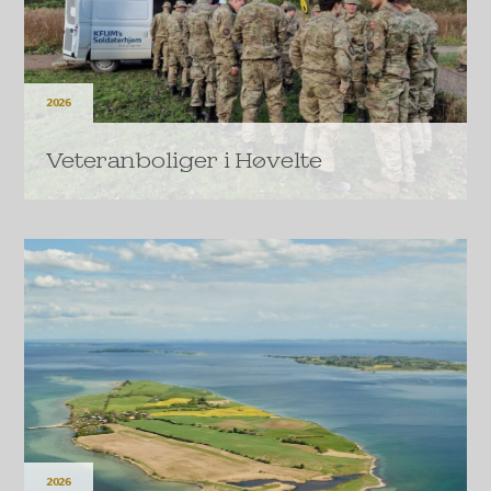
2026
Veteranboliger i Høvelte
En donation på 66 millioner kroner gør det muligt for
KFUM’s Soldatermission at bygge flere nye boliger
og fællesfaciliteter til veteraner.
LÆS MERE
2026