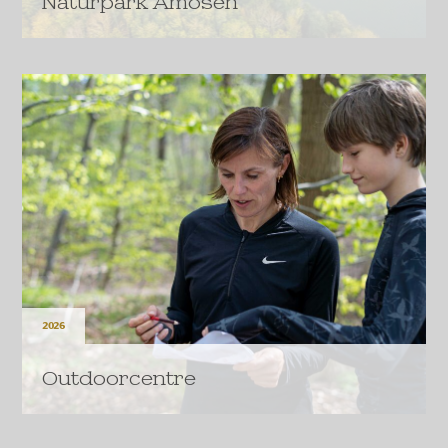
Naturpark Åmosen
Naturpark Åmosen får 13 millioner kroner fra A.P.
Møller Fonden til et nyt naturrum ved Skarresø på
Vestsjælland.
LÆS MERE
2026
Outdoorcentre
Med en donation fra A.P. Møller Fonden bliver det