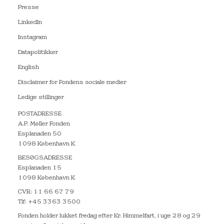
Presse
LinkedIn
Instagram
Datapolitikker
English
Disclaimer for Fondens sociale medier
Ledige stillinger
POSTADRESSE
A.P. Møller Fonden
Esplanaden 50
1098 København K
BESØGSADRESSE
Esplanaden 15
1098 København K
CVR: 11 66 67 79
Tlf: +45 3363 3500
Fonden holder lukket fredag efter Kr. Himmelfart, i uge 28 og 29