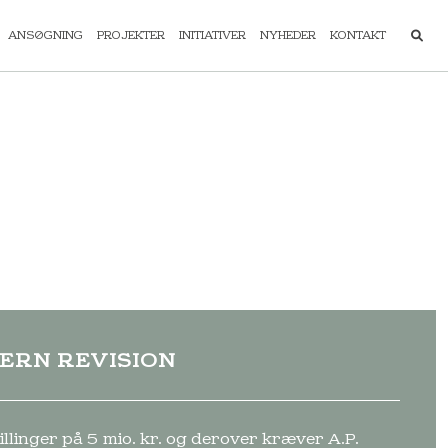
ANSØGNING
PROJEKTER
INITIATIVER
NYHEDER
KONTAKT
ERN REVISION
illinger på 5 mio. kr. og derover kræver A.P.