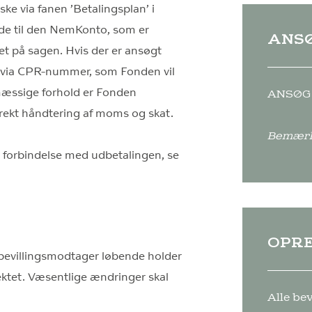
ke via fanen ’Betalingsplan’ i
de til den NemKonto, som er
ANS
ret på sagen. Hvis der er ansøgt
o via CPR-nummer, som Fonden vil
mæssige forhold er Fonden
ANSØG 
rekt håndtering af moms og skat.
Bemærk,
forbindelse med udbetalingen, se
OPRE
 bevillingsmodtager løbende holder
ektet. Væsentlige ændringer skal
Alle be