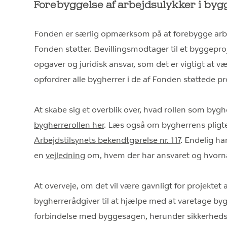
Forebyggelse af arbejdsulykker i byg
Fonden er særlig opmærksom på at forebygge arbej
Fonden støtter. Bevillingsmodtager til et byggepr
opgaver og juridisk ansvar, som det er vigtigt a
opfordrer alle bygherrer i de af Fonden støttede proj
At skabe sig et overblik over, hvad rollen som by
bygherrerollen her
. Læs også om bygherrens pligte
Arbejdstilsynets bekendtgørelse nr. 117
. Endelig ha
en
vejledning
om, hvem der har ansvaret og hvornå
At overveje, om det vil være gavnligt for projektet a
bygherrerådgiver til at hjælpe med at varetage bygh
forbindelse med byggesagen, herunder sikkerheds