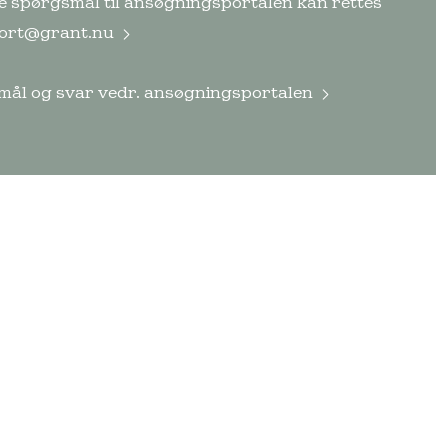
e spørgsmål til ansøgningsportalen kan rettes
ort@grant.nu
ål og svar vedr. ansøgningsportalen