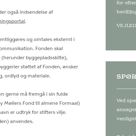
for eft
er også indsendelse af
bevillin
ingsportal
.
VEJLED
fentliggøres og omtales eksternt i
 kommunikation. Fonden skal
 (herunder byggepladsskilte),
 byggerier støttet af Fonden, ønsker
, ordlyd og materiale.
SPØ
n gerne må fremgå i sin fulde
Ved spø
y Møllers Fond til almene Formaal)
ansøger
n er udtryk for stifters vilje.
venligs
den) anvendes.