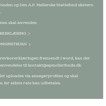
Fonden og Den A.P. Møllerske Støttefond ekstern
.
ionen skal anvendes:
ORERKLÆRING
ONSINSTRUKS
revisorerklæringen fremsendt i word, kan der
henvendelse til kontakt@apmollerfonde.dk
let uploades via ansøgerprofilen og skal
e, før sidste rate kan udbetales.