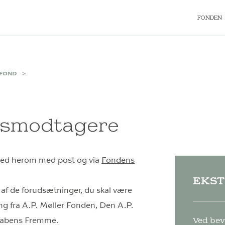
FONDEN
EFOND
ngsmodtagere
ked herom med post og via
Fondens
EKST
af de forudsætninger, du skal være
g fra A.P. Møller Fonden, Den A.P.
skabens Fremme.
Ved bev