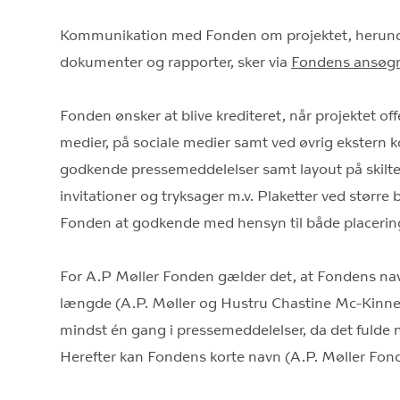
Kommunikation med Fonden om projektet, herund
dokumenter og rapporter, sker via
Fondens ansøgn
Fonden ønsker at blive krediteret, når projektet of
medier, på sociale medier samt ved øvrig ekstern
godkende pressemeddelelser samt layout på skilte
invitationer og tryksager m.v. Plaketter ved større
Fonden at godkende med hensyn til både placering
For A.P Møller Fonden gælder det, at Fondens nav
længde (A.P. Møller og Hustru Chastine Mc-Kinne
mindst én gang i pressemeddelelser, da det fulde nav
Herefter kan Fondens korte navn (A.P. Møller Fon