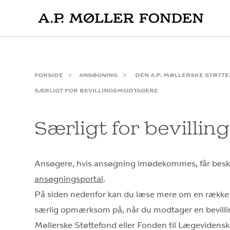
Skip
to
content
FORSIDE
ANSØGNING
DEN A.P. MØLLERSKE STØTT
SÆRLIGT FOR BEVILLINGSMODTAGERE
Særligt for bevilli
Ansøgere, hvis ansøgning imødekommes, får bes
ansøgningsportal
.
På siden nedenfor kan du læse mere om en række 
særlig opmærksom på, når du modtager en bevillin
Møllerske Støttefond eller Fonden til Lægeviden