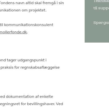
Teknisk
ondens navn altid skal fremgå i sin
til
supp
unikationen om projektet.
Spørgsm
 til kommunikationskonsulent
ollerfonde.dk
.
fond tager udgangspunkt i
 praksis for regnskabsaflæggelse
med dokumentation af enkelte
egningsret for bevillingshaver. Ved