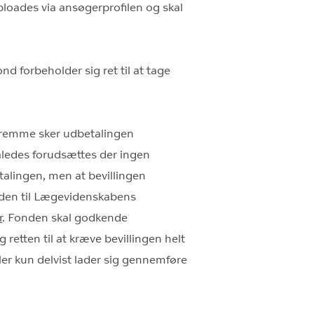
uploades via ansøgerprofilen og skal
d forbeholder sig ret til at tage
 Fremme sker udbetalingen
 Således forudsættes der ingen
talingen, men at bevillingen
onden til Lægevidenskabens
r
. Fonden skal godkende
 retten til at kræve bevillingen helt
eller kun delvist lader sig gennemføre