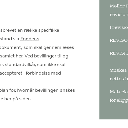
Møller 
revision
I revis
gsbrevet en række specifikke
 stand via
Fondens
REVIS
igt dokument, som skal gennemlæses
REVISI
samlet her. Ved bevillinger til og
s standardvilkår, som ikke skal
Ønskes 
accepteret i forbindelse med
rettes 
plan for, hvornår bevillingen ønskes
Materia
re her på siden.
foreligg