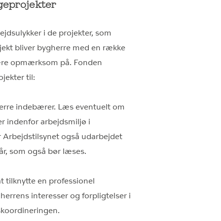
geprojekter
dsulykker i de projekter, som
ojekt bliver bygherre med en række
t være opmærksom på. Fonden
ekter til:
gherre indebærer. Læs eventuelt om
r indenfor arbejdsmiljø i
r Arbejdstilsynet også udarbejdet
r, som også bør læses.
t tilknytte en professionel
errens interesser og forpligtelser i
koordineringen.