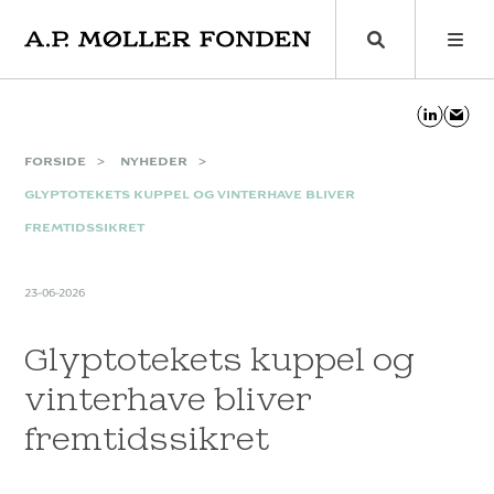
Skip
to
content
FORSIDE
NYHEDER
GLYPTOTEKETS KUPPEL OG VINTERHAVE BLIVER
FREMTIDSSIKRET
23-06-2026
Glyptotekets kuppel og
vinterhave bliver
fremtidssikret