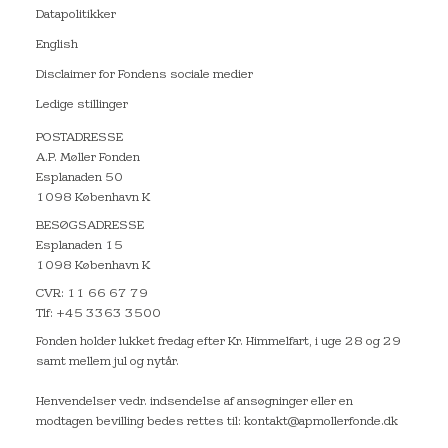
Datapolitikker
English
Disclaimer for Fondens sociale medier
Ledige stillinger
POSTADRESSE
A.P. Møller Fonden
Esplanaden 50
1098 København K
BESØGSADRESSE
Esplanaden 15
1098 København K
CVR: 11 66 67 79
Tlf: +45 3363 3500
Fonden holder lukket fredag efter Kr. Himmelfart, i uge 28 og 29
samt mellem jul og nytår.
Henvendelser vedr. indsendelse af ansøgninger eller en
modtagen bevilling bedes rettes til: kontakt@apmollerfonde.dk