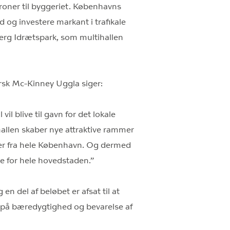
roner til byggeriet. Københavns
d og investere markant i trafikale
jerg Idrætspark, som multihallen
sk Mc-Kinney Uggla siger:
l blive til gavn for det lokale
hallen skaber nye attraktive rammer
ker fra hele København. Og dermed
de for hele hovedstaden.”
n del af beløbet er afsat til at
us på bæredygtighed og bevarelse af