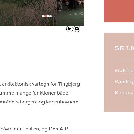
SE L
Multiha
Samling
yt arkitektonisk vartegn for Tingbjerg
Kampsp
at rumme mange funktioner både
r områdets borgere og københavnere
opføre multihallen, og Den A.P.