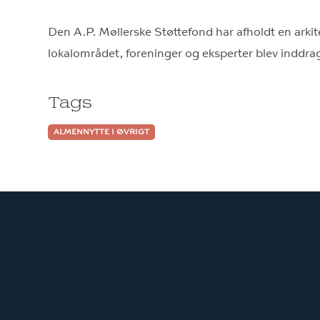
Den A.P. Møllerske Støttefond har afholdt en arki
lokalområdet, foreninger og eksperter blev inddra
Tags
ALMENNYTTE I ØVRIGT