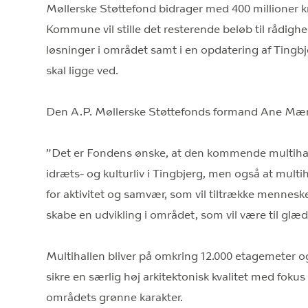
Møllerske Støttefond bidrager med 400 millioner k
Kommune vil stille det resterende beløb til rådighe
løsninger i området samt i en opdatering af Tingb
skal ligge ved.
Den A.P. Møllerske Støttefonds formand Ane Mær
”Det er Fondens ønske, at den kommende multihal vi
idræts- og kulturliv i Tingbjerg, men også at multi
for aktivitet og samvær, som vil tiltrække mennes
skabe en udvikling i området, som vil være til glæ
Multihallen bliver på omkring 12.000 etagemeter og e
sikre en særlig høj arkitektonisk kvalitet med fok
områdets grønne karakter.