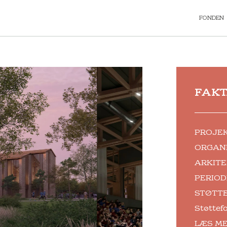
FONDEN
FAK
PROJEKT
ORGANI
ARKITE
PERIOD
STØTTE:
Støttef
LÆS ME