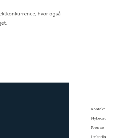
tektkonkurrence, hvor også
get.
Kontakt
Nyheder
Presse
LinkedIn