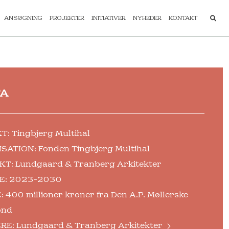
ANSØGNING
PROJEKTER
INITIATIVER
NYHEDER
KONTAKT
TA
: Tingbjerg Multihal
SATION: Fonden Tingbjerg Multihal
KT: Lundgaard & Tranberg Arkitekter
E: 2023-2030
 400 millioner kroner fra Den A.P. Møllerske
ond
RE:
Lundgaard & Tranberg Arkitekter