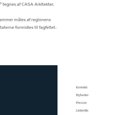
2
tegnes af CASA Arkitekter.
 rammer måles af regionens
erne formidles til fagfeltet.
Kontakt
Nyheder
Presse
LinkedIn