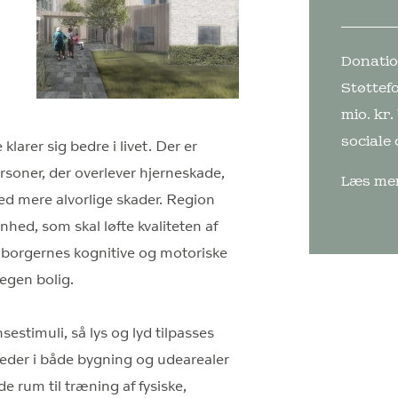
Donatio
Støttef
mio. kr.
sociale
larer sig bedre i livet. Der er
rsoner, der overlever hjerneskade,
Læs me
ed mere alvorlige skader. Region
hed, som skal løfte kvaliteten af
 borgernes kognitive og motoriske
 egen bolig.
estimuli, så lys og lyd tilpasses
eder i både bygning og udearealer
e rum til træning af fysiske,