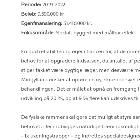
Periode:
2019-2022
Beløb:
9.590.000 kr.
Egenfinansiering:
31.410.000 kr.
Fokusområde
: Socialt byggeri med målbar effekt
En god rehabilitering øger chancen for, at de ramte k
behov for at opgradere indsatsen, da antallet af pe
stiger takket være dygtige læger, men desværre m
Midtjylland ønsker at opføre en ny, skræddersyet en
behandlingen. Det er målet at opnå en fremgang i
udvikling på 20 %, og at 9 % flere kan udskrives til
De fysiske rammer skal gøre det muligt at styre sans
behovet. Der indbygges naturlige træningsmuligh
– fx træningstrapper – og indrettes specialdesigned