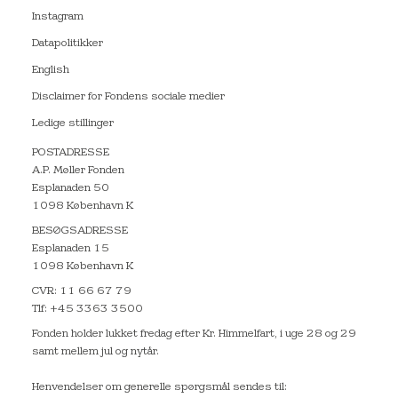
Instagram
Datapolitikker
English
Disclaimer for Fondens sociale medier
Ledige stillinger
POSTADRESSE
A.P. Møller Fonden
Esplanaden 50
1098 København K
BESØGSADRESSE
Esplanaden 15
1098 København K
CVR: 11 66 67 79
Tlf: +45 3363 3500
Fonden holder lukket fredag efter Kr. Himmelfart, i uge 28 og 29
samt mellem jul og nytår.
Henvendelser om generelle spørgsmål sendes til: