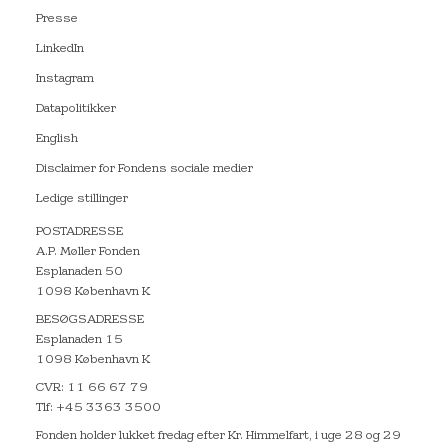
Presse
LinkedIn
Instagram
Datapolitikker
English
Disclaimer for Fondens sociale medier
Ledige stillinger
POSTADRESSE
A.P. Møller Fonden
Esplanaden 50
1098 København K
BESØGSADRESSE
Esplanaden 15
1098 København K
CVR: 11 66 67 79
Tlf: +45 3363 3500
Fonden holder lukket fredag efter Kr. Himmelfart, i uge 28 og 29