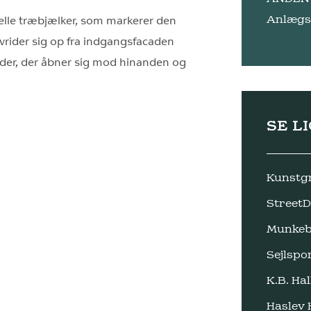
Anlægs
elle træbjælker, som markerer den
 vrider sig op fra indgangsfacaden
råder, der åbner sig mod hinanden og
SE L
Kunstg
Street
Munkeb
Sejlspo
K.B. Ha
Haslev 