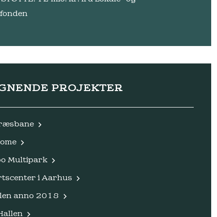
fonden
IGNENDE PROJEKTER
ræsbane
Dome
o Multipark
rtscenter i Aarhus
llen anno 2018
Hallen