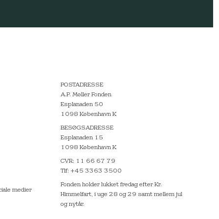
POSTADRESSE
A.P. Møller Fonden
Esplanaden 50
1098 København K
BESØGSADRESSE
Esplanaden 15
1098 København K
CVR: 11 66 67 79
Tlf: +45 3363 3500
Fonden holder lukket fredag efter Kr.
ciale medier
Himmelfart, i uge 28 og 29 samt mellem jul
og nytår.