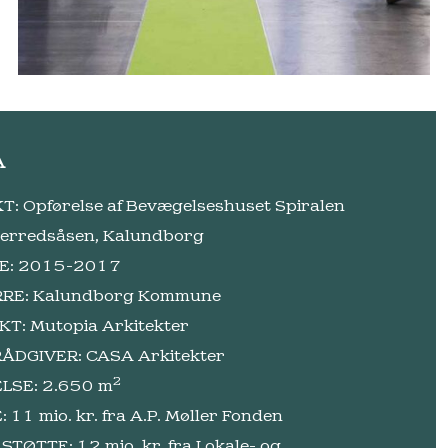
A
: Opførelse af Bevægelseshuset Spiralen
Herredsåsen, Kalundborg
E: 2015-2017
RE: Kalundborg Kommune
T: Mutopia Arkitekter
ÅDGIVER: CASA Arkitekter
2
LSE: 2.650 m
 11 mio. kr. fra A.P. Møller Fonden
TØTTE: 12 mio. kr. fra Lokale- og