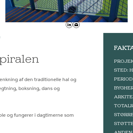
N
FAKT
piralen
PROJEKT
STED: 
PERIOD
nkning af den traditionelle hal og
BYGHER
fægtning, boksning, dans og
ARKITEK
TOTALR
STØRRE
ole og fungerer i dagtimerne som
STØTTE:
ANDEN S