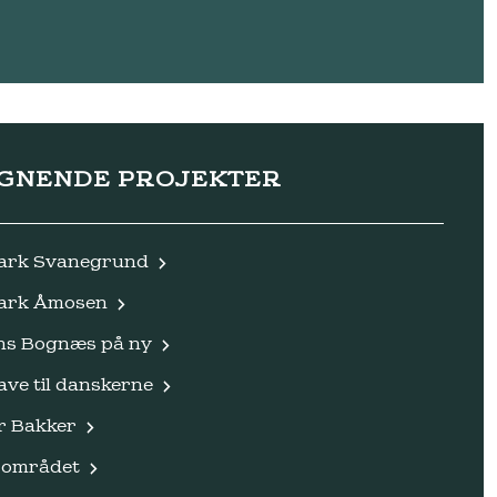
IGNENDE PROJEKTER
ark Svanegrund
ark Åmosen
ns Bognæs på ny
ve til danskerne
 Bakker
-området