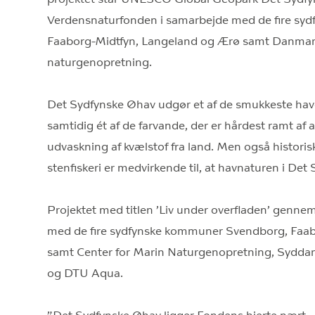
Verdensnaturfonden i samarbejde med de fire sy
Faaborg-Midtfyn, Langeland og Ærø samt Danmarks
naturgenopretning.
Det Sydfynske Øhav udgør et af de smukkeste ha
samtidig ét af de farvande, der er hårdest ramt af al
udvaskning af kvælstof fra land. Men også historis
stenfiskeri er medvirkende til, at havnaturen i Det 
Projektet med titlen ’Liv under overfladen’ gennem
med de fire sydfynske kommuner Svendborg, Faab
samt Center for Marin Naturgenopretning, Syddans
og DTU Aqua.