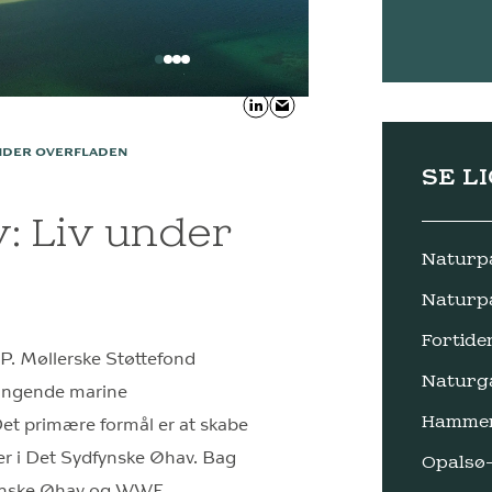
UNDER OVERFLADEN
SE L
: Liv under
Naturp
Naturp
Fortide
.P. Møllerske Støttefond
Naturga
ængende marine
Hammer
et primære formål er at skabe
r i Det Sydfynske Øhav. Bag
Opalsø
fynske Øhav og WWF