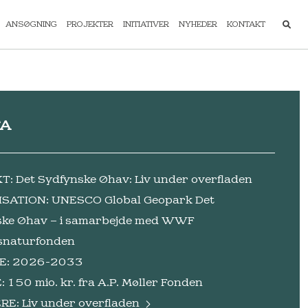
ANSØGNING
PROJEKTER
INITIATIVER
NYHEDER
KONTAKT
TA
: Det Sydfynske Øhav: Liv under overfladen
SATION: UNESCO Global Geopark Det
ske Øhav – i samarbejde med WWF
snaturfonden
E: 2026-2033
 150 mio. kr. fra A.P. Møller Fonden
RE:
Liv under overfladen