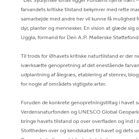
”Det Sydfynske Øhav ligger Fondens hjerte nært – p
farvandets kritiske tilstand bekymrer med rette man
samarbejde med andre her vil kunne få mulighed fo
dyr, planter og mennesker. En vision at glæde sig
Uggla, formand for Den A.P. Møllerske Støttefond
Til trods for Øhavets kritiske naturtilstand er der
iværksætte genopretning af det enestående farvan
udplantning af ålegræs, etablering af stenrev, bio
for nogle af områdets vigtigste arter.
Foruden de konkrete genopretningstiltag i have
Verdensnaturfonden og UNESCO Global Geopark 
bringe havets tilstand op over overfladen og ind i 
Stoltheden over og kendskabet til havet og dets u