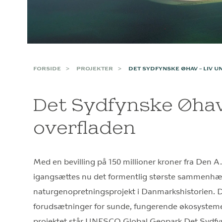
FORSIDE
PROJEKTER
DET SYDFYNSKE ØHAV – LIV 
Det Sydfynske Øhav
overfladen
Med en bevilling på 150 millioner kroner fra Den A
igangsættes nu det formentlig største sammenh
naturgenopretningsprojekt i Danmarkshistorien. D
forudsætninger for sunde, fungerende økosysteme
projektet står UNESCO Global Geopark Det Syd