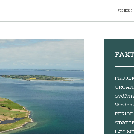
FONDEN
FAK
PROJEKT
ORGANI
Sydfyn
Verden
PERIOD
STØTTE:
LÆS ME