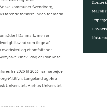
Kongeå
dfynske kommuner Svendborg,
Marsks
 førende forskere inden for marin
Stiproje
Havørr
vområder i Danmark, men er
Naturc
vorligt iltsvind som følge af
k overfiskeri og et omfattende
Sydfynske Øhav i dag er i dyb krise.
føres fra 2026 til 2033 i samarbejde
org-Midtfyn, Langeland og Ærø
k Universitet, Aarhus Universitet