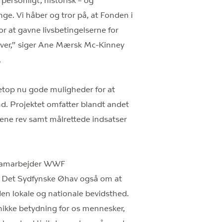
ersonligt, historisk – og
ge. Vi håber og tror på, at Fonden i
r at gavne livsbetingelserne for
 over,” siger Ane Mærsk Mc-Kinney
.
 netop nu gode muligheder for at
d. Projektet omfatter blandt andet
gene rev samt målrettede indsatser
t samarbejder WWF
Det Sydfynske Øhav også om at
den lokale og nationale bevidsthed.
nikke betydning for os mennesker,