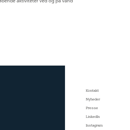
øbende aktiviteter ved og på vand
Kontakt
Nyheder
Presse
LinkedIn
Instagram