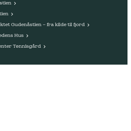
stien
tien
ktet Gudenåstien – fra kilde til fjord
edens Hus
enter Tønnisgård