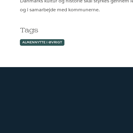
Danmarks kultur og historie skal styrkes gennem l
og i samarbejde med kommunerne.
Tags
ALMENNYTTE I ØVRIGT