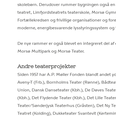
skolebørn. Derudover rummer bygningen også en m
teatret, Limfjordsteatrets teaterskole, Morsø Gy
Fortællekredsen og frivillige organisationer og fore
moderne, energibesvarende lysstyringssystem og 
De nye rammer er også blevet en integreret del af 
Morsø Multipark og Morsø Teater.
Andre teaterprojekter
Siden 1957 har A.P. Møller Fonden blandt andet yd
Aveny-T (Frb.), Bornholms Teater (Rønne), Bådtea
Union, Dansk Danseteater (Kbh.), De Døves Teate
(Kbh.), Det Flydende Teater (Kbh.), Det Lille Teater
Teater/Sønderjysk Teaterhus (Gråsten), Det Ny Te
Teatret (Kolding), Dukketeater Svantevit (Kertemin