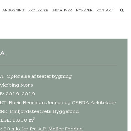
ANSØGNING
PROJEKTER
INITIATIVER
NYHEDER
KONTAKT
TA
: Opførelse af teaterbygning
Nykøbing Mors
E: 2018-2019
KT: Boris Brorman Jensen og CEBRA Arkitekter
E: Limfjordsteatrets Byggefond
2
LSE: 1.800 m
 30 mio. kr. fra A.P. Møller Fonden