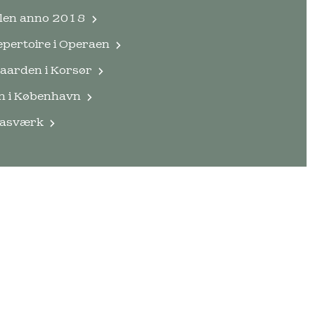
llen anno 2018
pertoire i Operaen
aarden i Korsør
n i København
Gasværk