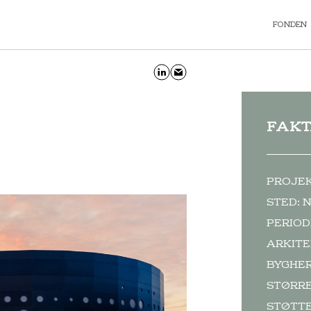
FONDEN
FAK
PROJEKT
STED: 
PERIOD
ARKITE
BYGHERR
STØRRE
STØTTE: