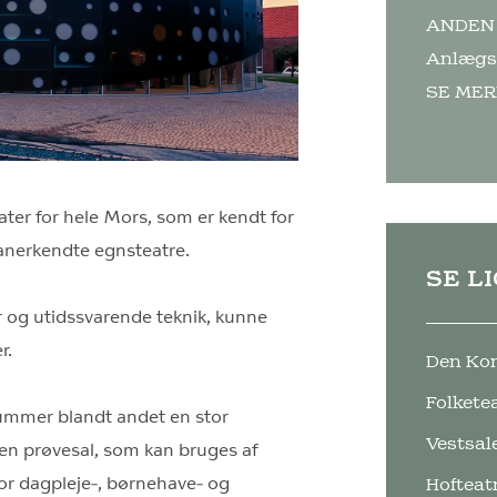
ANDEN 
Anlægs
SE MER
ater for hele Mors, som er kendt for
 anerkendte egnsteatre.
SE L
r og utidssvarende teknik, kunne
r.
Den Kon
Folkete
rummer blandt andet en stor
Vestsal
 en prøvesal, som kan bruges af
for dagpleje-, børnehave- og
Hofteat