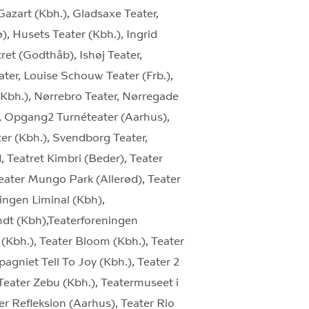
Gazart (Kbh.), Gladsaxe Teater,
, Husets Teater (Kbh.), Ingrid
ret (Godthåb), Ishøj Teater,
er, Louise Schouw Teater (Frb.),
bh.), Nørrebro Teater, Nørregade
), Opgang2 Turnéteater (Aarhus),
er (Kbh.), Svendborg Teater,
 Teatret Kimbri (Beder), Teater
ter Mungo Park (Allerød), Teater
ingen Liminal (Kbh),
ndt (Kbh),Teaterforeningen
(Kbh.), Teater Bloom (Kbh.), Teater
agniet Tell To Joy (Kbh.), Teater 2
 Teater Zebu (Kbh.), Teatermuseet i
er Refleksion (Aarhus), Teater Rio