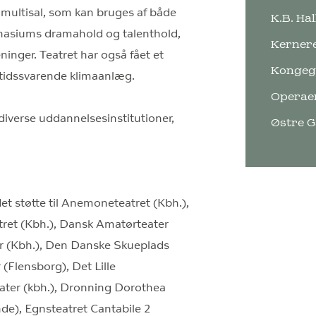
ultisal, som kan bruges af både
K.B. Ha
mnasiums dramahold og talenthold,
Kernere
ninger. Teatret har også fået et
Kongeg
tidssvarende klimaanlæg.
Operae
diverse uddannelsesinstitutioner,
Østre 
et støtte til Anemoneteatret (Kbh.),
tret (Kbh.), Dansk Amatørteater
r (Kbh.), Den Danske Skueplads
 (Flensborg), Det Lille
ater (kbh.), Dronning Dorothea
de), Egnsteatret Cantabile 2