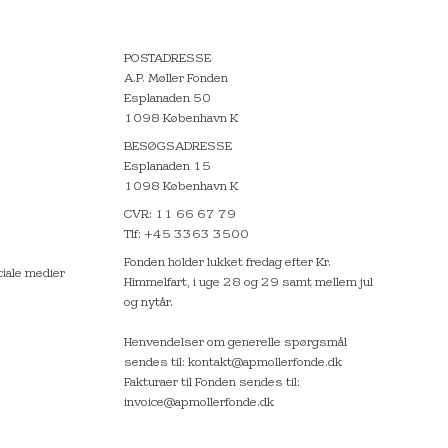
POSTADRESSE
A.P. Møller Fonden
Esplanaden 50
1098 København K
BESØGSADRESSE
Esplanaden 15
1098 København K
CVR: 11 66 67 79
Tlf: +45 3363 3500
Fonden holder lukket fredag efter Kr.
ciale medier
Himmelfart, i uge 28 og 29 samt mellem jul
og nytår.
Henvendelser om generelle spørgsmål
sendes til: kontakt@apmollerfonde.dk
Fakturaer til Fonden sendes til:
invoice@apmollerfonde.dk