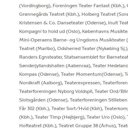
(Vordingborg), Foreningen Teater Fantast (Kbh.), 
Grønnegårds Teatret (Kbh.), Holberg Teatret (Sorø)
Kristensen & Co. Danseteater (Odense), Inuit Teat
Kompagni to hold ud (Oslo), Københavns Musikteat
Mini-Operaens Børne- og Ungdoms Musikteater (K
Teatret (Maribo), Odsherred Teater (Nykøbing Sj.
Randers Egnsteater, Statsensemblet for Børneteat
Sønderjyllandshallen (Aabenraa), Teater Hedeland,
Kompas (Odense), Teater Momentum(Odense), Tea
Nordkraft (Aalborg), Teaterexpressen, Teaterforen
Teaterforeningen Nyborg Voldspil, Teater Ord/Bli
Slotsgården (Odense), Teaterforeningen Stilleben 
Får 302 (Kbh.), Teater Sort/Hvid (Kbh), Teaterkomp
(Kbh.), Teater Timp (Højbjerg), Teater Uro (Oslo),
Hofteatret (Kbh.), Teatret Gruppe 38 (Århus), Teat