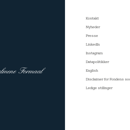
Kontakt
Nyheder
Presse
LinkedIn
Instagram
Datapolitikker
English
Disclaimer for Fondens so
Ledige stillinger