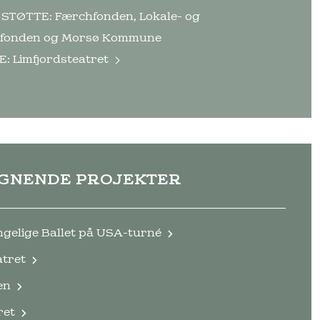
STØTTE: Færchfonden, Lokale- og
fonden og Morsø Kommune
E:
Limfjordsteatret
IGNENDE PROJEKTER
gelige Ballet på USA-turné
atret
en
ret