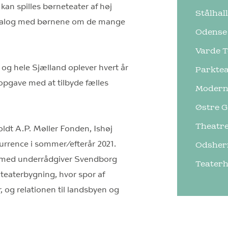
 kan spilles børneteater af høj
Stålhal
e dialog med børnene om de mange
Odense
Varde T
 og hele Sjælland oplever hvert år
Parktea
g opgave med at tilbyde fælles
Moderni
Østre 
Theatr
oldt A.P. Møller Fonden, Ishøj
rrence i sommer/efterår 2021.
Odsher
r med underrådgiver Svendborg
Teaterh
 teaterbygning, hvor spor af
 og relationen til landsbyen og