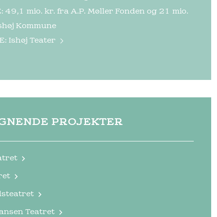
 49,1 mio. kr. fra A.P. Møller Fonden og 21 mio.
 Ishøj Kommune
E:
Ishøj Teater
IGNENDE PROJEKTER
atret
ret
dsteatret
ansen Teatret