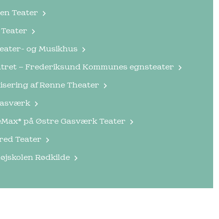
len Teater
 Teater
eater- og Musikhus
tret – Frederiksund Kommunes egnsteater
sering af Rønne Theater
Gasværk
eMax® på Østre Gasværk Teater
red Teater
øjskolen Rødkilde