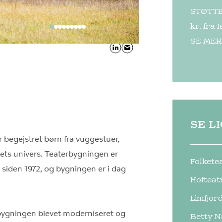
STØTTE:
kr. fra
SE MER
SE L
 begejstret børn fra vuggestuer,
rets univers. Teaterbygningen er
Folkete
g siden 1972, og bygningen er i dag
Hofteat
Limfjor
bygningen blevet moderniseret og
Betty N