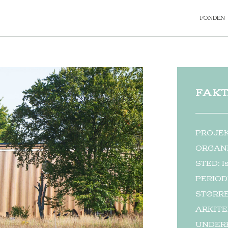
FONDEN
FAK
PROJEKT
ORGANI
STED: I
PERIOD
STØRRE
ARKITE
UNDERR