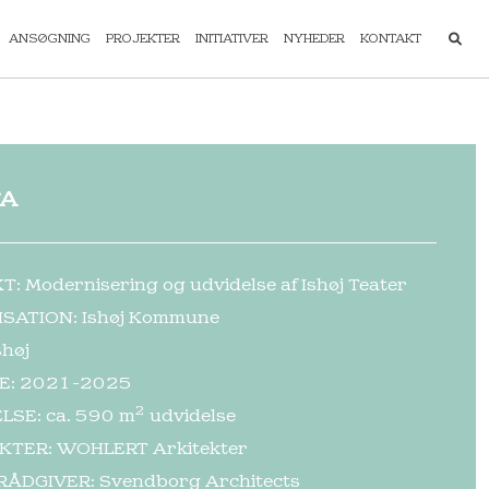
ANSØGNING
PROJEKTER
INITIATIVER
NYHEDER
KONTAKT
TA
: Modernisering og udvidelse af Ishøj Teater
SATION: Ishøj Kommune
shøj
E: 2021-2025
2
LSE: ca. 590 m
udvidelse
KTER: WOHLERT Arkitekter
ÅDGIVER: Svendborg Architects