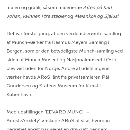
maleri og grafik, såsom malerierne
Aften på Karl
Johan, Kvinnen i tre stadier
og
Melankoli og Sjalusi
.
Det var første gang, at den verdensberømte samling
af Munch-værker fra Rasmus Meyers Samling i
Bergen, som er den betydeligste Munch-samling ved
siden af Munch Museet og Nasjonalmuseet i Oslo,
blev vist uden for Norge. Andre af udstillingens
værker havde ARoS lånt fra privatsamleren Pål
Gundersen og Statens Museum for Kunst i
København.
Med udstillingen ’EDVARD MUNCH –
Angst/Anxiety’ ønskede ARoS at vise, hvordan
begrebet angst har været en drivkraft gennem