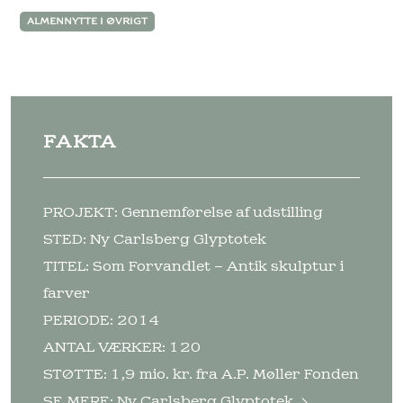
ALMENNYTTE I ØVRIGT
FAKTA
PROJEKT: Gennemførelse af udstilling
STED: Ny Carlsberg Glyptotek
TITEL: Som Forvandlet – Antik skulptur i
farver
PERIODE: 2014
ANTAL VÆRKER: 120
STØTTE: 1,9 mio. kr. fra A.P. Møller Fonden
SE MERE:
Ny Carlsberg Glyptotek