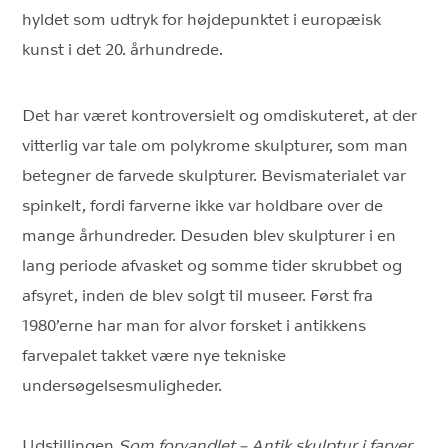
hyldet som udtryk for højdepunktet i europæisk
kunst i det 20. århundrede.
Det har været kontroversielt og omdiskuteret, at der
vitterlig var tale om polykrome skulpturer, som man
betegner de farvede skulpturer. Bevismaterialet var
spinkelt, fordi farverne ikke var holdbare over de
mange århundreder. Desuden blev skulpturer i en
lang periode afvasket og somme tider skrubbet og
afsyret, inden de blev solgt til museer. Først fra
1980’erne har man for alvor forsket i antikkens
farvepalet takket være nye tekniske
undersøgelsesmuligheder.
Udstillingen
Som forvandlet – Antik skulptur i farver