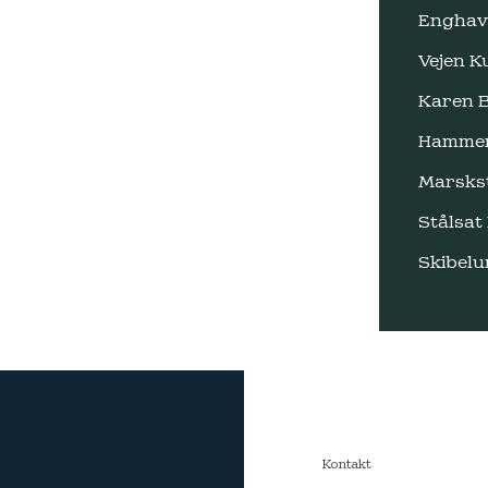
Enghav
Vejen 
Karen B
Hammer
Marsks
Stålsat
Skibelu
Kontakt