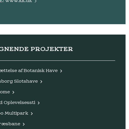
E:
www.kk.dk
IGNENDE PROJEKTER
ættelse af Botanisk Have
sborg Slotshave
Dome
d Oplevelsessti
o Multipark
ræsbane