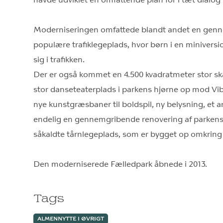
havde udviklet en omfattende plan for i tæt dialo
Moderniseringen omfattede blandt andet en genn
populære trafiklegeplads, hvor børn i en miniversi
sig i trafikken.
Der er også kommet en 4.500 kvadratmeter stor s
stor danseteaterplads i parkens hjørne op mod V
nye kunstgræsbaner til boldspil, ny belysning, et a
endelig en gennemgribende renovering af parkens
såkaldte tårnlegeplads, som er bygget op omkring
Den moderniserede Fælledpark åbnede i 2013.
Tags
ALMENNYTTE I ØVRIGT