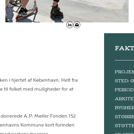
FAK
PROJEKT
en i hjertet af København. Helt fra
STED: 
re til folket med muligheder for at
PERIOD
ARKITE
BYGHER
9 donerede A.P. Møller Fonden 152
STØRRE
Københavns Kommune kort forinden
STØTTE: