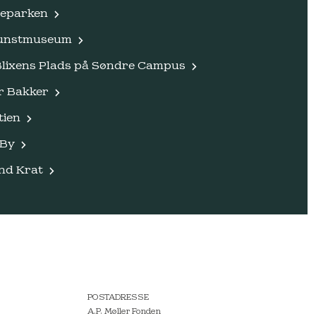
eparken
Kunstmuseum
lixens Plads på Søndre Campus
 Bakker
tien
 By
nd Krat
POSTADRESSE
A.P. Møller Fonden