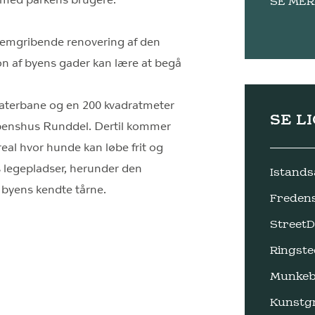
g med parkens brugere.
SE MER
emgribende renovering af den
on af byens gader kan lære at begå
katerbane og en 200 kvadratmeter
SE L
ibenshus Runddel. Dertil kommer
real hvor hunde kan løbe frit og
 legepladser, herunder den
Istands
 byens kendte tårne.
Freden
Street
Ringste
Munkeb
Kunstg