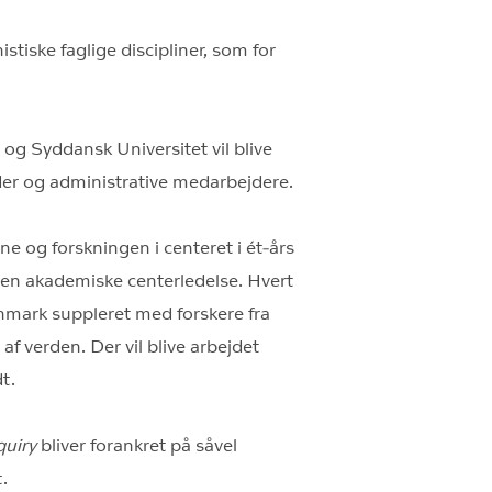
tiske faglige discipliner, som for
og Syddansk Universitet vil blive
der og administrative medarbejdere.
e og forskningen i centeret i ét-års
 den akademiske centerledelse. Hvert
anmark suppleret med forskere fra
af verden. Der vil blive arbejdet
t.
quiry
bliver forankret på såvel
.