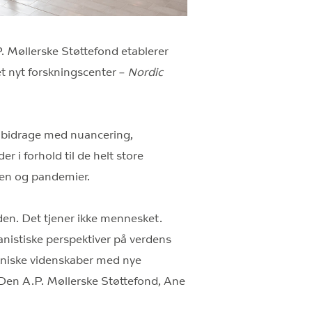
P. Møllerske Støttefond etablerer
t nyt forskningscenter –
Nordic
r bidrage med nuancering,
r i forhold til de helt store
en og pandemier.
en. Det tjener ikke mennesket.
anistiske perspektiver på verdens
ekniske videnskaber med nye
 Den A.P. Møllerske Støttefond, Ane