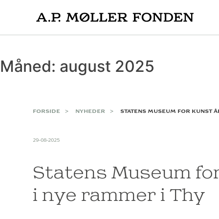
Skip
to
content
Måned:
august 2025
FORSIDE
NYHEDER
STATENS MUSEUM FOR KUNST ÅB
29-08-2025
Statens Museum for
i nye rammer i Thy