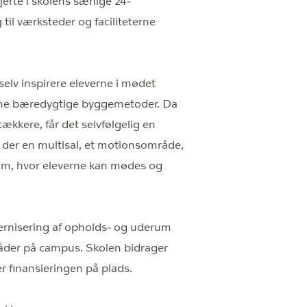
jerte i skolens særlige 24-
til værksteder og faciliteterne
 selv inspirere eleverne i mødet
ne bæredygtige byggemetoder. Da
kkere, får det selvfølgelig en
der en multisal, et motionsområde,
rum, hvor eleverne kan mødes og
ernisering af opholds- og uderum
råder på campus. Skolen bidrager
er finansieringen på plads.