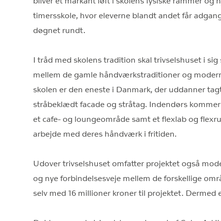
bliver et markant løft i skolens fysiske rammer og h
timersskole, hvor eleverne blandt andet får adgang 
døgnet rundt.
I tråd med skolens tradition skal trivselshuset i sig
mellem de gamle håndværkstraditioner og moder
skolen er den eneste i Danmark, der uddanner tagtæ
stråbeklædt facade og stråtag. Indendørs kommer 
et cafe- og loungeområde samt et flexlab og flex
arbejde med deres håndværk i fritiden.
Udover trivselshuset omfatter projektet også mod
og nye forbindelsesveje mellem de forskellige om
selv med 16 millioner kroner til projektet. Dermed 