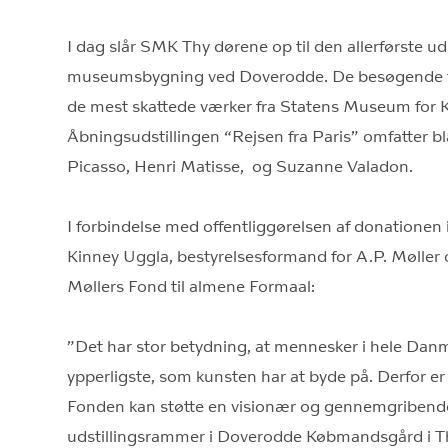
I dag slår SMK Thy dørene op til den allerførste uds
museumsbygning ved Doverodde. De besøgende får
de mest skattede værker fra Statens Museum for K
Åbningsudstillingen “Rejsen fra Paris” omfatter b
Picasso, Henri Matisse, og Suzanne Valadon.
I forbindelse med offentliggørelsen af donatione
Kinney Uggla, bestyrelsesformand for A.P. Mølle
Møllers Fond til almene Formaal:
”Det har stor betydning, at mennesker i hele Danm
ypperligste, som kunsten har at byde på. Derfor er
Fonden kan støtte en visionær og gennemgribend
udstillingsrammer i Doverodde Købmandsgård i Th