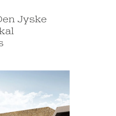
 Den Jyske
kal
s