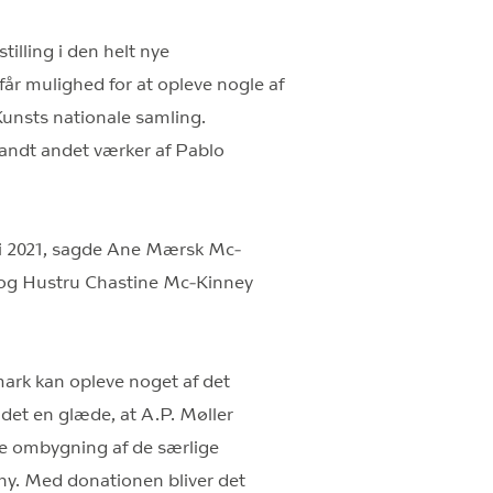
tilling i den helt nye
 mulighed for at opleve nogle af
unsts nationale samling.
landt andet værker af Pablo
n i 2021, sagde Ane Mærsk Mc-
r og Hustru Chastine Mc-Kinney
ark kan opleve noget af det
 det en glæde, at A.P. Møller
e ombygning af de særlige
y. Med donationen bliver det