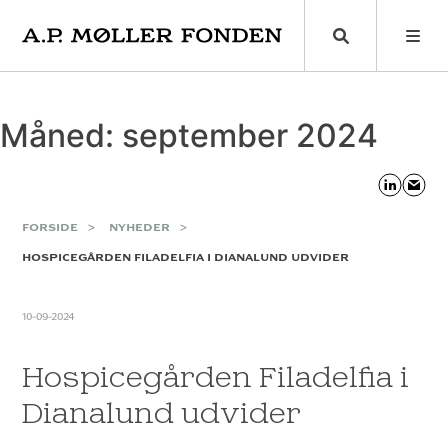
Skip
to
content
Måned:
september 2024
FORSIDE
NYHEDER
HOSPICEGÅRDEN FILADELFIA I DIANALUND UDVIDER
10-09-2024
Hospicegården Filadelfia i
Dianalund udvider